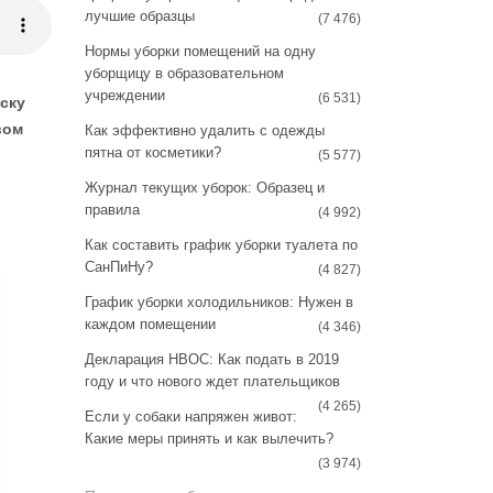
a
s
лучшие образцы
(7 476)
m
t
Нормы уборки помещений на одну
уборщицу в образовательном
учреждении
(6 531)
ску
вом
Как эффективно удалить с одежды
пятна от косметики?
(5 577)
Журнал текущих уборок: Образец и
правила
(4 992)
Как составить график уборки туалета по
СанПиНу?
(4 827)
График уборки холодильников: Нужен в
каждом помещении
(4 346)
Декларация НВОС: Как подать в 2019
году и что нового ждет плательщиков
(4 265)
Если у собаки напряжен живот:
Какие меры принять и как вылечить?
(3 974)