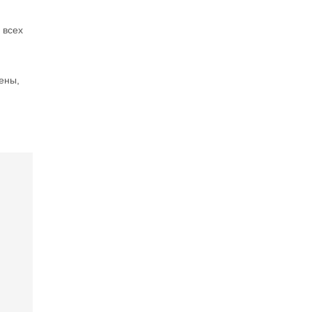
 всех
ены,