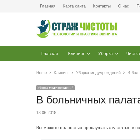
Главная
Карта сайта
Контакты
О нас
П
Главная
Клининг
Уборка
Чистка
Home
Клининг
Уборка медучреждений
В бол
Уборка медучреждений
В больничных палат
13.06.2018
Author
Вы можете полностью прослушать эту статью в н