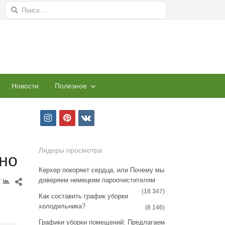
Найти:
Новости
Полезное
i
p
v
n
i
k
s
n
Лидеры просмотра
но
t
t
Керхер покоряет сердца, или Почему мы
доверяем немецким пароочистителям
a
e
Share
7
this
(18 347)
Как составить график уборки
g
r
post
холодильника?
(8 146)
r
e
Графики уборки помещений: Предлагаем