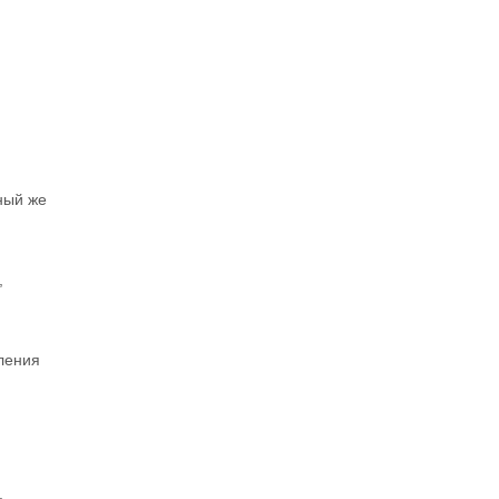
ный же
,
ления
.