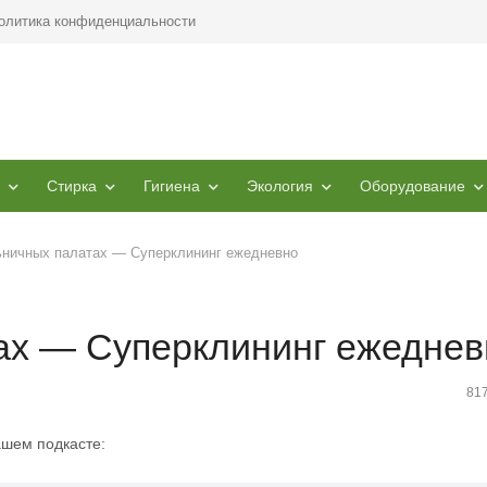
олитика конфиденциальности
Стирка
Гигиена
Экология
Оборудование
ьничных палатах — Суперклининг ежедневно
ах — Суперклининг ежеднев
81
ашем подкасте: