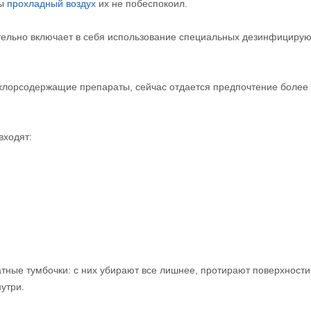
бы
прохладный воздух
их не побеспокоил.
тельно включает в себя использование специальных дезинфициру
хлорсодержащие препараты, сейчас отдается предпочтение более
входят:
тные тумбочки: с них убирают все лишнее, протирают поверхности
утри.