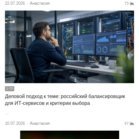
22.07.2026
Author
Анастасия
75
2-ТП
Деловой подход к теме: российский балансировщик
для ИТ-сервисов и критерии выбора
…
10.07.2026
Author
Анастасия
47