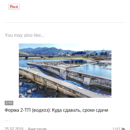
You may also like...
2-ТП
Форма 2-ТП (водхоз): Куда сдавать, сроки сдачи
…
25.02.2019
Author
Анастасия
1107