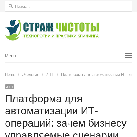
Найти:
Menu
Menu
Home
Экология
2-ТП
Платформа для автоматизации ИТ-опера
2-ТП
Платформа для
автоматизации ИТ-
операций: зачем бизнесу
управляемые сценарии