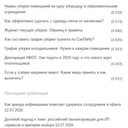
Нормы уборки помещений на одну уборщицу в образовательном
a
s
учреждении
(6 528)
m
t
Как эффективно удалить с одежды пятна от косметики?
(5 574)
Журнал текущих уборок: Образец и правила
(4 990)
Как составить график уборки туалета по СанПиНу?
(4 825)
График уборки холодильников: Нужен в каждом помещении
(4 343)
Декларация НВОС: Как подать в 2019 году и что нового ждет
плательщиков
(4 263)
Если у собаки напряжен живот: Какие меры принять и как
вылечить?
(3 972)
Последние публикации
Как аренда кофемашины помогает удержать сотрудников в офисе
22.07.2026
Деловой подход к теме: российский балансировщик для ИТ-
сервисов и критерии выбора
10.07.2026