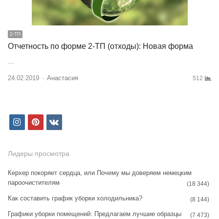
2-ТП
Отчетность по форме 2-ТП (отходы): Новая форма
…
24.02.2019
Author
Анастасия
512
i
p
v
n
i
k
s
n
Лидеры просмотра
t
t
Керхер покоряет сердца, или Почему мы доверяем немецким
пароочистителям
a
e
(18 344)
Как составить график уборки холодильника?
g
r
(8 144)
Графики уборки помещений: Предлагаем лучшие образцы
r
e
(7 473)