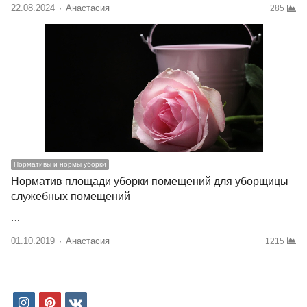
22.08.2024
Author
Анастасия
285
Нормативы и нормы уборки
Норматив площади уборки помещений для уборщицы
служебных помещений
…
01.10.2019
Author
Анастасия
1215
i
p
v