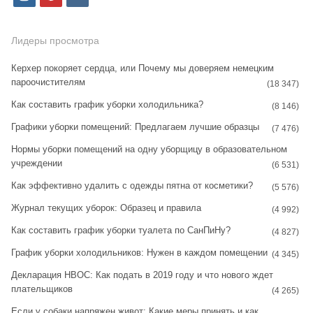
n
i
k
s
n
Лидеры просмотра
t
t
Керхер покоряет сердца, или Почему мы доверяем немецким
пароочистителям
a
e
(18 347)
Как составить график уборки холодильника?
g
r
(8 146)
Графики уборки помещений: Предлагаем лучшие образцы
r
e
(7 476)
Нормы уборки помещений на одну уборщицу в образовательном
a
s
учреждении
(6 531)
m
t
Как эффективно удалить с одежды пятна от косметики?
(5 576)
Журнал текущих уборок: Образец и правила
(4 992)
Как составить график уборки туалета по СанПиНу?
(4 827)
График уборки холодильников: Нужен в каждом помещении
(4 345)
Декларация НВОС: Как подать в 2019 году и что нового ждет
плательщиков
(4 265)
Если у собаки напряжен живот: Какие меры принять и как