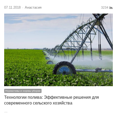
07.11.2018
Author
Анастасия
3234
Нормативы и нормы уборки
Технологии полива: Эффективные решения для
современного сельского хозяйства
…