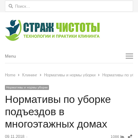
Найти:
Menu
Menu
Home
Клининг
Нормативы и нормы уборки
Нормативы по убо
Нормативы и нормы уборки
Нормативы по уборке
подъездов в
многоэтажных домах
Sh
09.11.2018
Author
1086