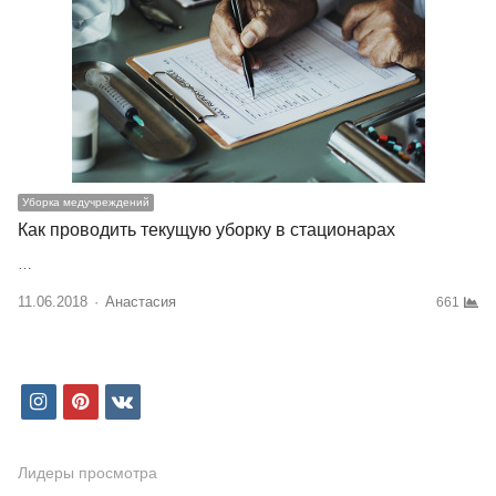
Уборка медучреждений
Как проводить текущую уборку в стационарах
…
11.06.2018
Author
Анастасия
661
i
p
v
n
i
k
s
n
Лидеры просмотра