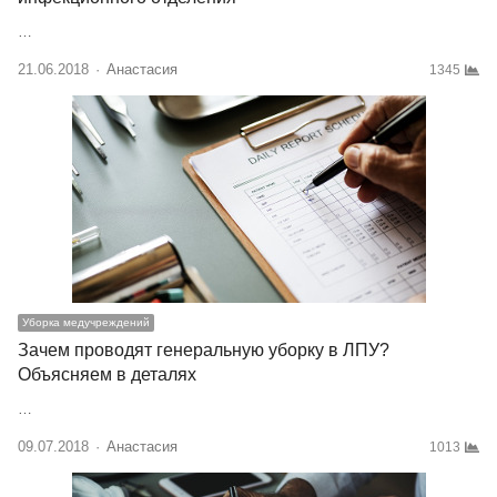
…
21.06.2018
Author
Анастасия
1345
Уборка медучреждений
Зачем проводят генеральную уборку в ЛПУ?
Объясняем в деталях
…
09.07.2018
Author
Анастасия
1013