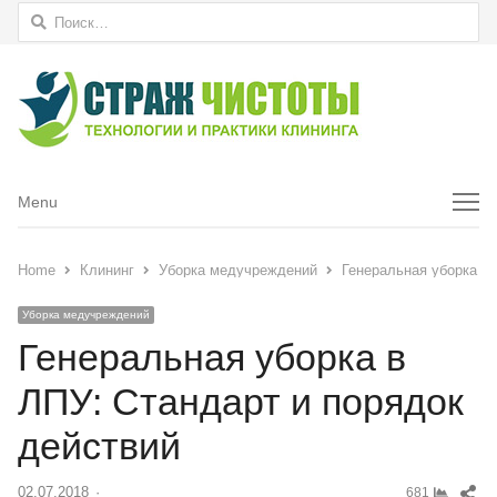
Найти:
Menu
Menu
Home
Клининг
Уборка медучреждений
Генеральная уборка в 
Уборка медучреждений
Генеральная уборка в
ЛПУ: Стандарт и порядок
действий
Sh
02.07.2018
Author
681