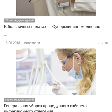
Уборка медучреждений
В больничных палатах — Суперклининг ежедневно
…
13.06.2018
Author
Анастасия
817
Уборка медучреждений
Генеральная уборка процедурного кабинета
инфекционного отделения