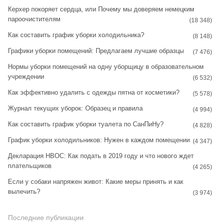
t
t
Керхер покоряет сердца, или Почему мы доверяем немецким
пароочистителям
a
e
(18 348)
Как составить график уборки холодильника?
g
r
(8 148)
Графики уборки помещений: Предлагаем лучшие образцы
r
e
(7 476)
Нормы уборки помещений на одну уборщицу в образовательном
a
s
учреждении
(6 532)
m
t
Как эффективно удалить с одежды пятна от косметики?
(5 578)
Журнал текущих уборок: Образец и правила
(4 994)
Как составить график уборки туалета по СанПиНу?
(4 828)
График уборки холодильников: Нужен в каждом помещении
(4 347)
Декларация НВОС: Как подать в 2019 году и что нового ждет
плательщиков
(4 265)
Если у собаки напряжен живот: Какие меры принять и как
вылечить?
(3 974)
Последние публикации