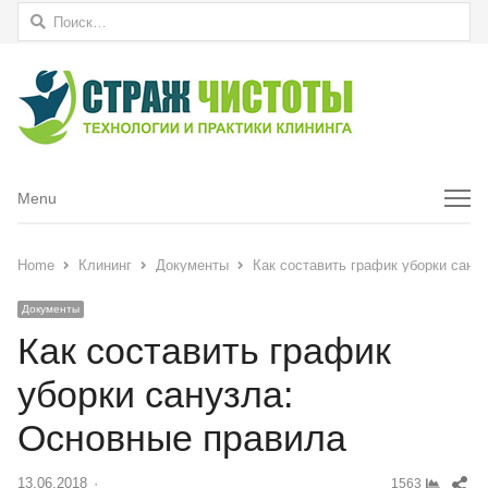
Найти:
Menu
Menu
Home
Клининг
Документы
Как составить график уборки сану
Документы
Как составить график
уборки санузла:
Основные правила
Sh
13.06.2018
Author
1563