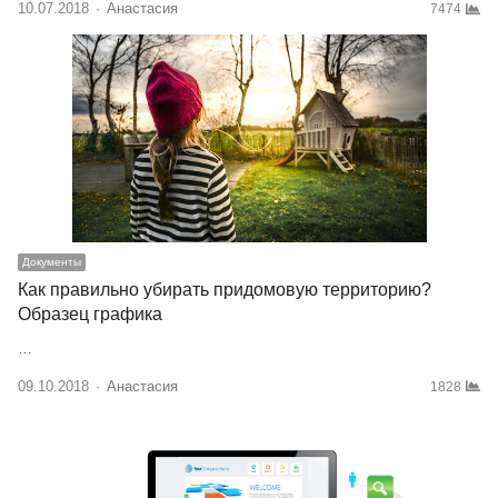
10.07.2018
Author
Анастасия
7474
Документы
Как правильно убирать придомовую территорию?
Образец графика
…
09.10.2018
Author
Анастасия
1828