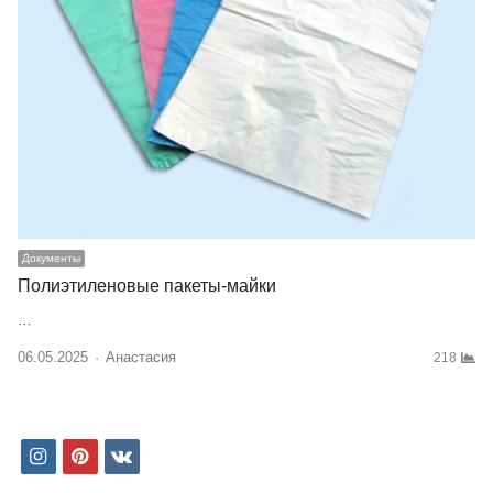
Документы
Полиэтиленовые пакеты-майки
…
06.05.2025
Author
Анастасия
218
i
p
v
n
i
k