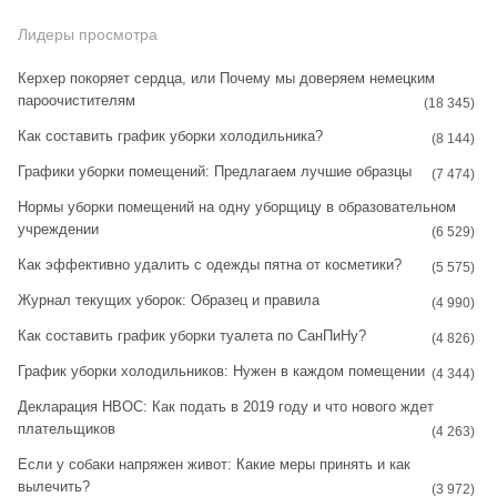
s
n
Лидеры просмотра
t
t
Керхер покоряет сердца, или Почему мы доверяем немецким
пароочистителям
a
e
(18 345)
Как составить график уборки холодильника?
g
r
(8 144)
Графики уборки помещений: Предлагаем лучшие образцы
r
e
(7 474)
Нормы уборки помещений на одну уборщицу в образовательном
a
s
учреждении
(6 529)
m
t
Как эффективно удалить с одежды пятна от косметики?
(5 575)
Журнал текущих уборок: Образец и правила
(4 990)
Как составить график уборки туалета по СанПиНу?
(4 826)
График уборки холодильников: Нужен в каждом помещении
(4 344)
Декларация НВОС: Как подать в 2019 году и что нового ждет
плательщиков
(4 263)
Если у собаки напряжен живот: Какие меры принять и как
вылечить?
(3 972)