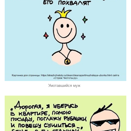
Умотавшийся муж