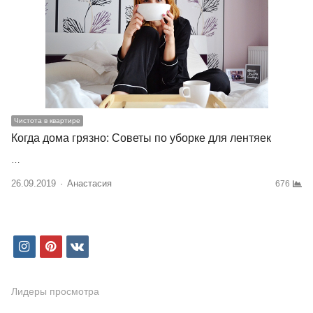
Чистота в квартире
Когда дома грязно: Советы по уборке для лентяек
…
26.09.2019
Author
Анастасия
676
i
p
v
n
i
k
s
n
Лидеры просмотра