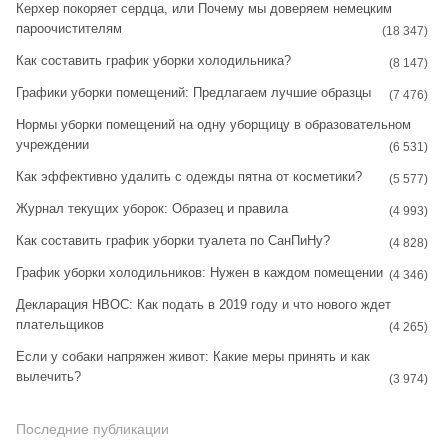
t
t
Керхер покоряет сердца, или Почему мы доверяем немецким
пароочистителям
a
e
(18 347)
Как составить график уборки холодильника?
g
r
(8 147)
Графики уборки помещений: Предлагаем лучшие образцы
r
e
(7 476)
Нормы уборки помещений на одну уборщицу в образовательном
a
s
учреждении
(6 531)
m
t
Как эффективно удалить с одежды пятна от косметики?
(5 577)
Журнал текущих уборок: Образец и правила
(4 993)
Как составить график уборки туалета по СанПиНу?
(4 828)
График уборки холодильников: Нужен в каждом помещении
(4 346)
Декларация НВОС: Как подать в 2019 году и что нового ждет
плательщиков
(4 265)
Если у собаки напряжен живот: Какие меры принять и как
вылечить?
(3 974)
Последние публикации