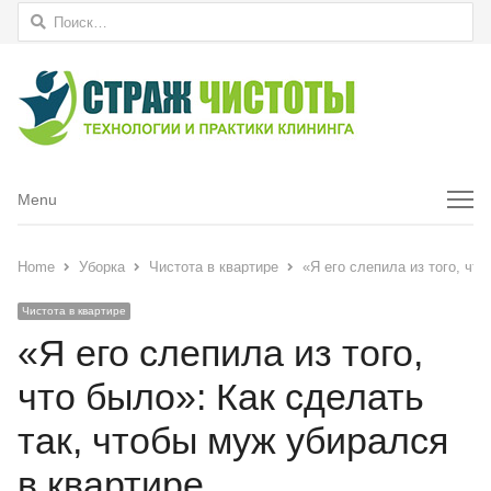
Найти:
Menu
Menu
Home
Уборка
Чистота в квартире
«Я его слепила из того, чт
Чистота в квартире
«Я его слепила из того,
что было»: Как сделать
так, чтобы муж убирался
в квартире