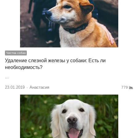
Чистка собак
Удаление слезной железы у собаки: Есть ли
необходимость?
…
23.01.2019
Author
Анастасия
779