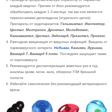
каждый квартал. Причем от блох рекомендуется
обрабатывать каждые 1-3 месяца, так как они являются
переносчиками дипилидиоза (огуречного цепня).
Препараты от эндопаразитов:
Гельминтал
,
Инспектор
,
Цестал
,
Милпразон
,
Дронтал
,
Мильбемакс,
Каниквантел, Цестал, Эндогард, Празител, Прококс
.
Ежегодная вакцинация от вирусных инфекций. Вакцины от
парвовирусного энтерита:
Нобивак
, Каниген, Эурикан,
Вангард 7, Вангард 5 плюс
. Последняя защищает также
от коронавируса.
Рекомендуется диспансеризация животных раз в год:
анализы крови, мочи, кала, обзорное УЗИ брюшной
полости
Избегайте самолечения без рекомендаций ветеринарного
врача.