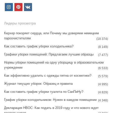
i
p
v
n
i
k
s
n
Лидеры просмотра
t
t
Керхер покоряет сердца, или Почему мы доверяем немецким
пароочистителям
a
e
(18 374)
Как составить график уборки холодильника?
g
r
(8 149)
Графики уборки помещений: Предлагаем лучшие образцы
r
e
(7 477)
Нормы уборки помещений на одну уборщицу в образовательном
a
s
учреждении
(6 533)
m
t
Как эффективно удалить с одежды пятна от косметики?
(5 579)
Журнал текущих уборок: Образец и правила
(4 995)
Как составить график уборки туалета по СанПиНу?
(4 829)
График уборки холодильников: Нужен в каждом помещении
(4 348)
Декларация НВОС: Как подать в 2019 году и что нового ждет
плательщиков