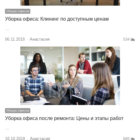
Уборка офисов
Уборка офиса: Клининг по доступным ценам
…
06.11.2018
Author
Анастасия
534
Уборка офисов
Уборка офиса после ремонта: Цены и этапы работ
…
18.10.2018
Author
Анастасия
685