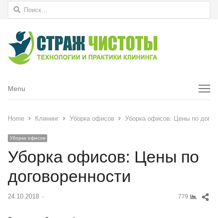
Найти:
Menu
Menu
Home
Клининг
Уборка офисов
Уборка офисов: Цены по догов
Уборка офисов
Уборка офисов: Цены по
договоренности
Sh
24.10.2018
Author
779
thi
pos