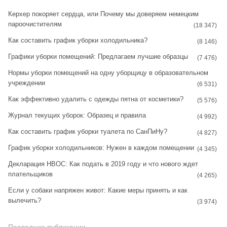
t
t
Керхер покоряет сердца, или Почему мы доверяем немецким
пароочистителям
a
e
(18 347)
Как составить график уборки холодильника?
g
r
(8 146)
Графики уборки помещений: Предлагаем лучшие образцы
r
e
(7 476)
Нормы уборки помещений на одну уборщицу в образовательном
a
s
учреждении
(6 531)
m
t
Как эффективно удалить с одежды пятна от косметики?
(5 576)
Журнал текущих уборок: Образец и правила
(4 992)
Как составить график уборки туалета по СанПиНу?
(4 827)
График уборки холодильников: Нужен в каждом помещении
(4 345)
Декларация НВОС: Как подать в 2019 году и что нового ждет
плательщиков
(4 265)
Если у собаки напряжен живот: Какие меры принять и как
вылечить?
(3 974)