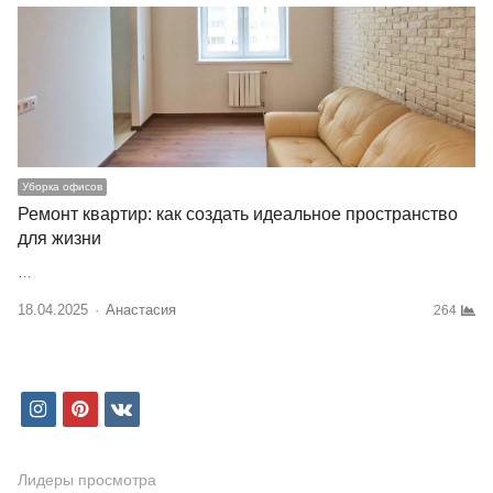
Уборка офисов
Ремонт квартир: как создать идеальное пространство
для жизни
…
18.04.2025
Author
Анастасия
264
i
p
v
n
i
k
s
n
Лидеры просмотра