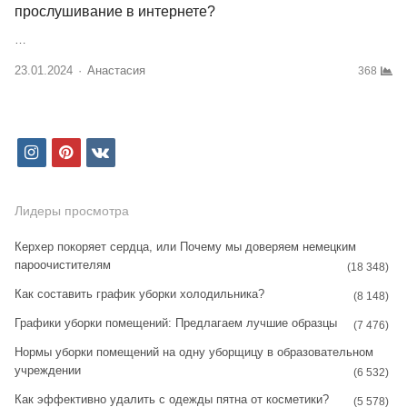
прослушивание в интернете?
…
23.01.2024
Author
Анастасия
368
i
p
v
n
i
k
s
n
Лидеры просмотра
t
t
Керхер покоряет сердца, или Почему мы доверяем немецким
пароочистителям
a
e
(18 348)
Как составить график уборки холодильника?
g
r
(8 148)
Графики уборки помещений: Предлагаем лучшие образцы
r
e
(7 476)
Нормы уборки помещений на одну уборщицу в образовательном
a
s
учреждении
(6 532)
m
t
Как эффективно удалить с одежды пятна от косметики?
(5 578)