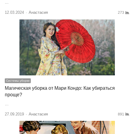
…
12.03.2024
Author
Анастасия
273
Системы уборки
Магическая уборка от Мари Кондо: Как убираться
проще?
…
27.09.2019
Author
Анастасия
891