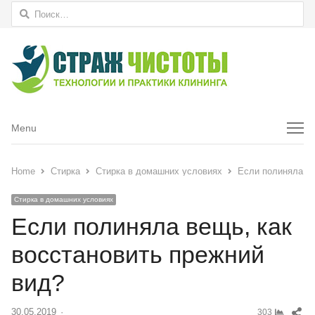
Найти:
Menu
Menu
Home
Стирка
Стирка в домашних условиях
Если полиняла ве
Стирка в домашних условиях
Если полиняла вещь, как
восстановить прежний
вид?
Sh
30.05.2019
Author
303