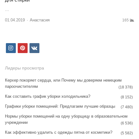
…
01.04.2019
Author
Анастасия
165
i
p
v
n
i
k
s
n
Лидеры просмотра
t
t
Керхер покоряет сердца, или Почему мы доверяем немецким
пароочистителям
a
e
(18 378)
Как составить график уборки холодильника?
g
r
(8 152)
Графики уборки помещений: Предлагаем лучшие образцы
r
e
(7 480)
Нормы уборки помещений на одну уборщицу в образовательном
a
s
учреждении
(6 536)
m
t
Как эффективно удалить с одежды пятна от косметики?
(5 582)