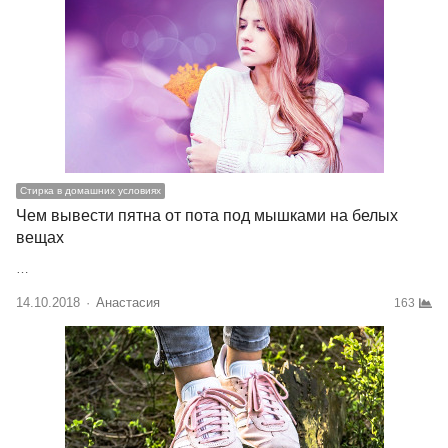
Стирка в домашних условиях
Чем вывести пятна от пота под мышками на белых
вещах
…
14.10.2018
Author
Анастасия
163