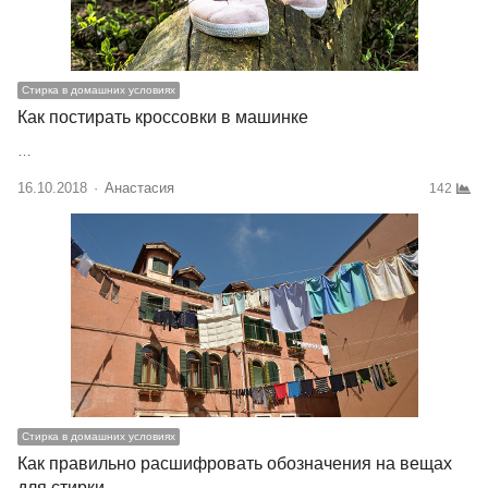
Стирка в домашних условиях
Как постирать кроссовки в машинке
…
16.10.2018
Author
Анастасия
142
Стирка в домашних условиях
Как правильно расшифровать обозначения на вещах
для стирки