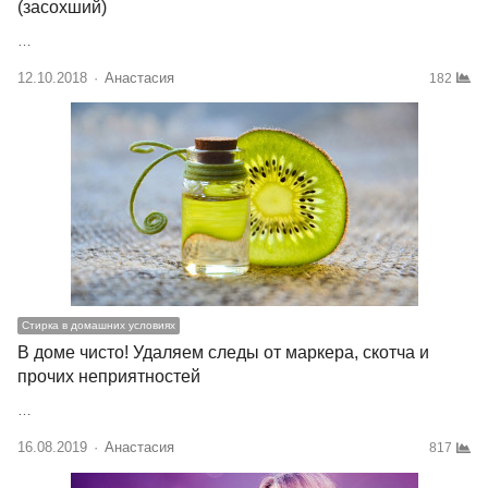
(засохший)
…
12.10.2018
Author
Анастасия
182
Стирка в домашних условиях
В доме чисто! Удаляем следы от маркера, скотча и
прочих неприятностей
…
16.08.2019
Author
Анастасия
817