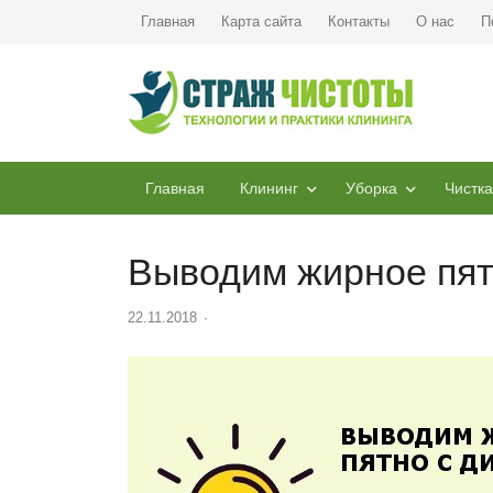
Главная
Карта сайта
Контакты
О нас
П
Главная
Клининг
Уборка
Чистка
Выводим жирное пят
22.11.2018
Author