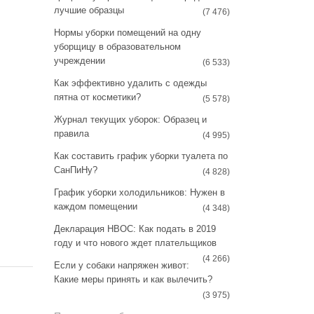
a
s
лучшие образцы
(7 476)
m
t
Нормы уборки помещений на одну
уборщицу в образовательном
учреждении
(6 533)
Как эффективно удалить с одежды
пятна от косметики?
(5 578)
Журнал текущих уборок: Образец и
правила
(4 995)
Как составить график уборки туалета по
СанПиНу?
(4 828)
График уборки холодильников: Нужен в
каждом помещении
(4 348)
Декларация НВОС: Как подать в 2019
году и что нового ждет плательщиков
(4 266)
Если у собаки напряжен живот:
Какие меры принять и как вылечить?
(3 975)