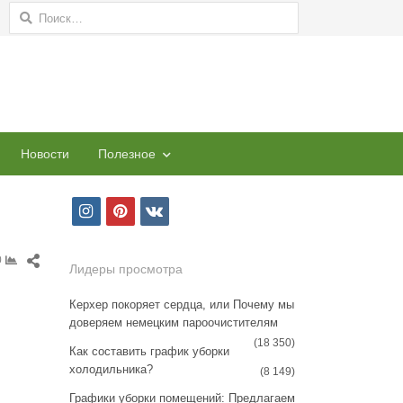
Найти:
Новости
Полезное
i
p
v
n
i
k
Share
0
s
n
Лидеры просмотра
this
t
t
post
Керхер покоряет сердца, или Почему мы
доверяем немецким пароочистителям
a
e
(18 350)
Как составить график уборки
g
r
холодильника?
(8 149)
r
e
Графики уборки помещений: Предлагаем