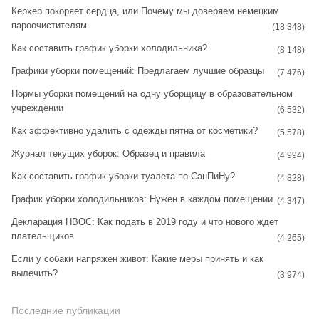
t
t
Керхер покоряет сердца, или Почему мы доверяем немецким
пароочистителям
a
e
(18 348)
Как составить график уборки холодильника?
g
r
(8 148)
Графики уборки помещений: Предлагаем лучшие образцы
r
e
(7 476)
Нормы уборки помещений на одну уборщицу в образовательном
a
s
учреждении
(6 532)
m
t
Как эффективно удалить с одежды пятна от косметики?
(5 578)
Журнал текущих уборок: Образец и правила
(4 994)
Как составить график уборки туалета по СанПиНу?
(4 828)
График уборки холодильников: Нужен в каждом помещении
(4 347)
Декларация НВОС: Как подать в 2019 году и что нового ждет
плательщиков
(4 265)
Если у собаки напряжен живот: Какие меры принять и как
вылечить?
(3 974)
Последние публикации