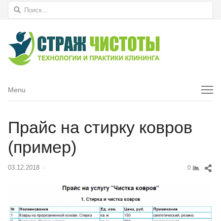
Найти:
Menu
Menu
Прайс на стирку ковров
(пример)
Sh
03.12.2018
Author
0
thi
pos