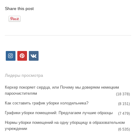
Share this post
i
p
v
n
i
k
s
n
Лидеры просмотра
t
t
Керхер покоряет сердца, или Почему мы доверяем немецким
пароочистителям
a
e
(18 378)
Как составить график уборки холодильника?
g
r
(8 151)
Графики уборки помещений: Предлагаем лучшие образцы
r
e
(7 479)
Нормы уборки помещений на одну уборщицу в образовательном
a
s
учреждении
(6 535)
m
t