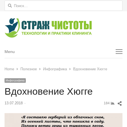
Найти:
Menu
Menu
Home
Полезное
Инфографика
Вдохновение Хюгге
Инфографика
Вдохновение Хюгге
Sh
13.07.2018
Author
184
thi
pos