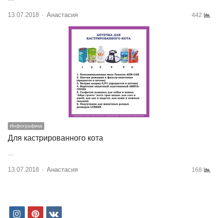
13.07.2018
Author
Анастасия
442
Инфографика
Для кастрированного кота
…
13.07.2018
Author
Анастасия
168
i
p
v