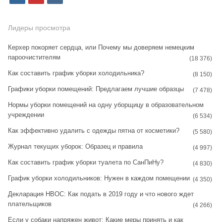
n
i
k
s
n
Лидеры просмотра
t
t
Керхер покоряет сердца, или Почему мы доверяем немецким
пароочистителям
a
e
(18 376)
Как составить график уборки холодильника?
g
r
(8 150)
Графики уборки помещений: Предлагаем лучшие образцы
r
e
(7 478)
Нормы уборки помещений на одну уборщицу в образовательном
a
s
учреждении
(6 534)
m
t
Как эффективно удалить с одежды пятна от косметики?
(5 580)
Журнал текущих уборок: Образец и правила
(4 997)
Как составить график уборки туалета по СанПиНу?
(4 830)
График уборки холодильников: Нужен в каждом помещении
(4 350)
Декларация НВОС: Как подать в 2019 году и что нового ждет
плательщиков
(4 266)
Если у собаки напряжен живот: Какие меры принять и как