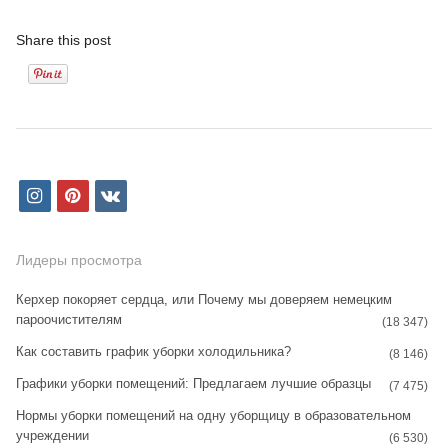
Share this post
i
p
v
n
i
k
s
n
Лидеры просмотра
t
t
Керхер покоряет сердца, или Почему мы доверяем немецким
пароочистителям
a
e
(18 347)
Как составить график уборки холодильника?
g
r
(8 146)
Графики уборки помещений: Предлагаем лучшие образцы
r
e
(7 475)
Нормы уборки помещений на одну уборщицу в образовательном
a
s
учреждении
(6 530)