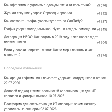
m
t
Как эффективно удалить с одежды пятна от косметики?
(5 576)
Журнал текущих уборок: Образец и правила
(4 992)
Как составить график уборки туалета по СанПиНу?
(4 827)
График уборки холодильников: Нужен в каждом помещении
(4 345)
Декларация НВОС: Как подать в 2019 году и что нового ждет
плательщиков
(4 264)
Если у собаки напряжен живот: Какие меры принять и как
вылечить?
(3 974)
Последние публикации
Как аренда кофемашины помогает удержать сотрудников в офисе
22.07.2026
Деловой подход к теме: российский балансировщик для ИТ-
сервисов и критерии выбора
10.07.2026
Платформа для автоматизации ИТ-операций: зачем бизнесу
управляемые сценарии
02.07.2026