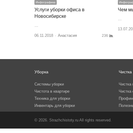
Инфографика
Инфогра
Услуги уборки офиса в
Чем мы
Новосибирске
…
…
13.07.20
06.11.2018
Author
Анастасия
236
Уборка
Чистка
Системы уборки
Чистка 
Чистота в квартире
Чистка 
Техника для уборки
Профин
Инвентарь для уборки
Полезн
© 2026. Strazhchistoty.ru All rights reserved.