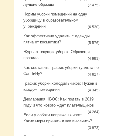
a
s
лучшие образцы
(7 475)
m
t
Нормы уборки помещений на одну
уборщицу в образовательном
учреждении
(6 530)
Как эффективно удалить с одежды
пятна от косметики?
(5 576)
Журнал текущих уборок: Образец и
правила
(4 991)
Как составить график уборки туалета по
СанПиНу?
(4 827)
График уборки холодильников: Нужен в
каждом помещении
(4 345)
Декларация НВОС: Как подать в 2019
году и что нового ждет плательщиков
(4 264)
Если у собаки напряжен живот:
Какие меры принять и как вылечить?
(3 973)