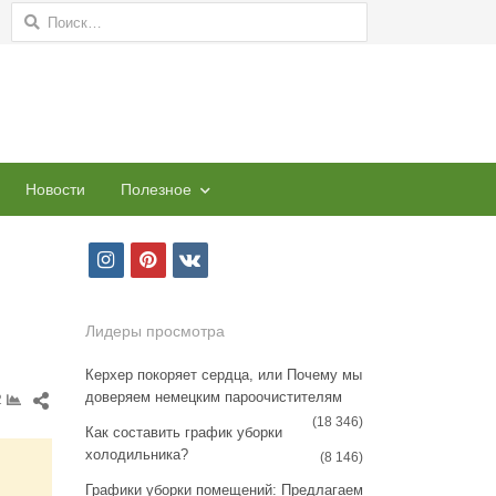
Найти:
Новости
Полезное
i
p
v
n
i
k
s
n
Лидеры просмотра
t
t
Керхер покоряет сердца, или Почему мы
доверяем немецким пароочистителям
a
e
Share
2
this
(18 346)
Как составить график уборки
g
r
post
холодильника?
(8 146)
r
e
Графики уборки помещений: Предлагаем