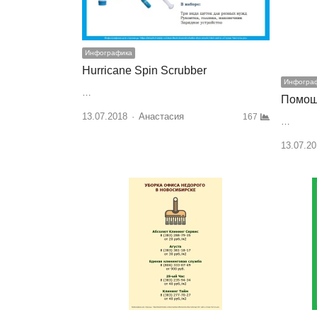
Инфографика
Hurricane Spin Scrubber
Инфогра
…
Помощ
13.07.2018
Author
Анастасия
167
…
13.07.20