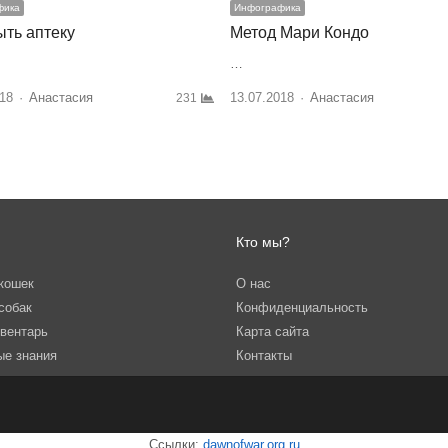
фика
Инфографика
ть аптеку
Метод Мари Кондо
…
18
Author
Анастасия
13.07.2018
Author
Анастасия
231
Кто мы?
кошек
О нас
собак
Конфиденциальность
вентарь
Карта сайта
ые знания
Контакты
Ссылки:
dawnofwar.org.ru