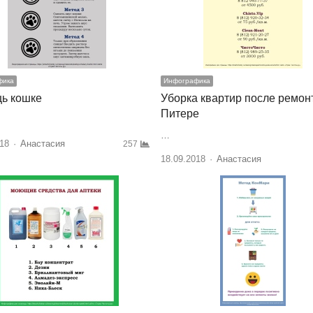
фика
Инфографика
ь кошке
Уборка квартир после ремон
Питере
…
18
Author
Анастасия
257
18.09.2018
Author
Анастасия