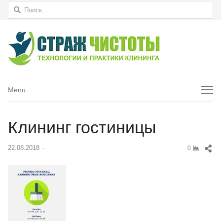
Найти:
Menu
Menu
Клининг гостиницы
Sh
22.08.2018
Author
0
thi
pos