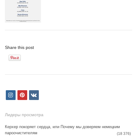
Share this post
i
p
v
n
i
k
s
n
Лидеры просмотра
t
t
Керхер покоряет сердца, или Почему мы доверяем немецким
пароочистителям
a
e
(18 376)