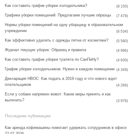
Как составить график уборки холодильника?
g
r
(8 150)
Графики уборки помещений: Предлагаем лучшие образцы
r
e
(7 478)
Нормы уборки помещений на одну уборщицу в образовательном
a
s
учреждении
(6 534)
m
t
Как эффективно удалить с одежды пятна от косметики?
(5 580)
Журнал текущих уборок: Образец и правила
(4 996)
Как составить график уборки туалета по СанПиНу?
(4 830)
График уборки холодильников: Нужен в каждом помещении
(4 349)
Декларация НВОС: Как подать в 2019 году и что нового ждет
плательщиков
(4 266)
Если у собаки напряжен живот: Какие меры принять и как
вылечить?
(3 976)
Последние публикации
Как аренда кофемашины помогает удержать сотрудников в офисе
22.07.2026