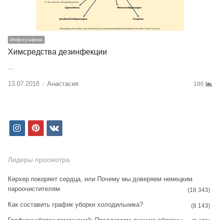
Инфографика
Химсредства дезинфекции
…
13.07.2018
Author
Анастасия
186
i
p
v
n
i
k
s
n
Лидеры просмотра
t
t
Керхер покоряет сердца, или Почему мы доверяем немецким
пароочистителям
a
e
(18 343)
Как составить график уборки холодильника?
g
r
(8 143)