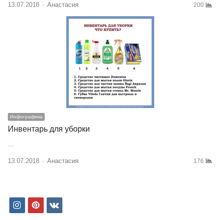
13.07.2018
Author
Анастасия
200
Инфографика
Инвентарь для уборки
…
13.07.2018
Author
Анастасия
176
i
p
v