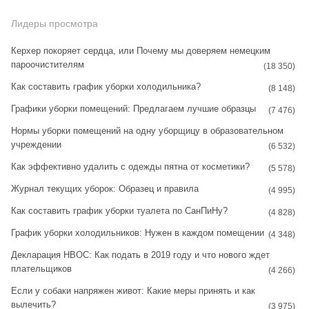
n
i
k
s
n
Лидеры просмотра
t
t
Керхер покоряет сердца, или Почему мы доверяем немецким
пароочистителям
a
e
(18 350)
Как составить график уборки холодильника?
g
r
(8 148)
Графики уборки помещений: Предлагаем лучшие образцы
r
e
(7 476)
Нормы уборки помещений на одну уборщицу в образовательном
a
s
учреждении
(6 532)
m
t
Как эффективно удалить с одежды пятна от косметики?
(5 578)
Журнал текущих уборок: Образец и правила
(4 995)
Как составить график уборки туалета по СанПиНу?
(4 828)
График уборки холодильников: Нужен в каждом помещении
(4 348)
Декларация НВОС: Как подать в 2019 году и что нового ждет
плательщиков
(4 266)
Если у собаки напряжен живот: Какие меры принять и как
вылечить?
(3 975)