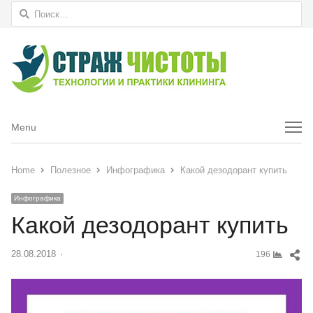
Найти:
Menu
Menu
Home
Полезное
Инфографика
Какой дезодорант купить
Инфографика
Какой дезодорант купить
Sh
28.08.2018
Author
196
thi
pos