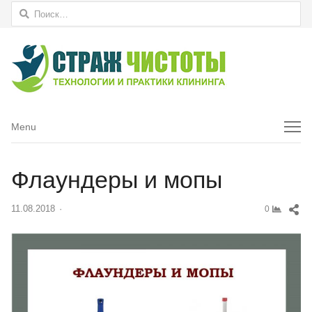
Найти:
Menu
Menu
Флаундеры и мопы
Sh
11.08.2018
Author
0
thi
pos