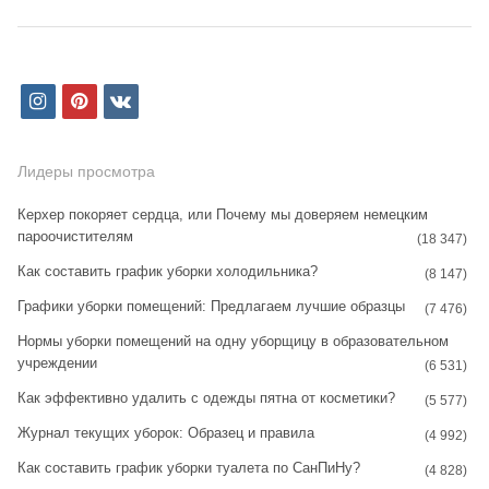
i
p
v
n
i
k
s
n
Лидеры просмотра
t
t
Керхер покоряет сердца, или Почему мы доверяем немецким
пароочистителям
a
e
(18 347)
Как составить график уборки холодильника?
g
r
(8 147)
Графики уборки помещений: Предлагаем лучшие образцы
r
e
(7 476)
Нормы уборки помещений на одну уборщицу в образовательном
a
s
учреждении
(6 531)
m
t
Как эффективно удалить с одежды пятна от косметики?
(5 577)
Журнал текущих уборок: Образец и правила
(4 992)
Как составить график уборки туалета по СанПиНу?
(4 828)