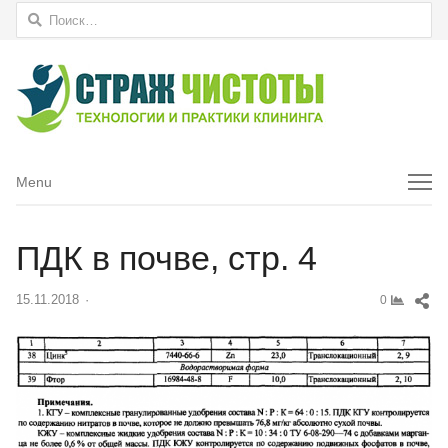
Найти:
Menu
Menu
ПДК в почве, стр. 4
Sh
15.11.2018
Author
0
thi
pos