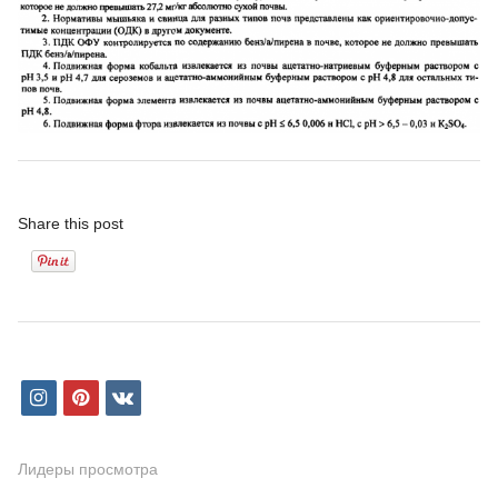
Share this post
i
p
v
n
i
k
s
n
Лидеры просмотра