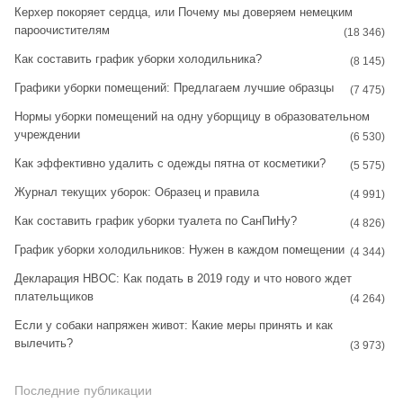
t
t
Керхер покоряет сердца, или Почему мы доверяем немецким
пароочистителям
a
e
(18 346)
Как составить график уборки холодильника?
g
r
(8 145)
Графики уборки помещений: Предлагаем лучшие образцы
r
e
(7 475)
Нормы уборки помещений на одну уборщицу в образовательном
a
s
учреждении
(6 530)
m
t
Как эффективно удалить с одежды пятна от косметики?
(5 575)
Журнал текущих уборок: Образец и правила
(4 991)
Как составить график уборки туалета по СанПиНу?
(4 826)
График уборки холодильников: Нужен в каждом помещении
(4 344)
Декларация НВОС: Как подать в 2019 году и что нового ждет
плательщиков
(4 264)
Если у собаки напряжен живот: Какие меры принять и как
вылечить?
(3 973)
Последние публикации