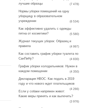
a
s
лучшие образцы
(7 478)
m
t
Нормы уборки помещений на одну
уборщицу в образовательном
учреждении
(6 534)
Как эффективно удалить с одежды
пятна от косметики?
(5 580)
Журнал текущих уборок: Образец и
правила
(4 997)
Как составить график уборки туалета по
СанПиНу?
(4 830)
График уборки холодильников: Нужен в
каждом помещении
(4 350)
Декларация НВОС: Как подать в 2019
году и что нового ждет плательщиков
(4 266)
Если у собаки напряжен живот:
Какие меры принять и как вылечить?
(3 976)