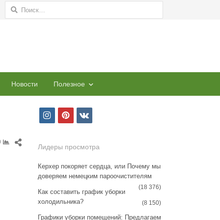
Найти:
Новости
Полезное
i
p
v
n
i
k
Share
0
s
n
Лидеры просмотра
this
t
t
post
Керхер покоряет сердца, или Почему мы
доверяем немецким пароочистителям
a
e
(18 376)
Как составить график уборки
g
r
холодильника?
(8 150)
r
e
Графики уборки помещений: Предлагаем