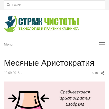
Найти:
Menu
Menu
Месяные Аристократия
Sh
10.09.2018
Author
0
thi
pos