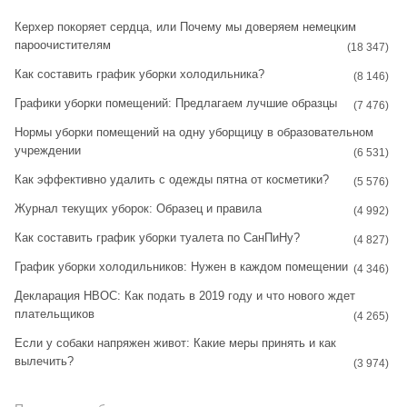
t
t
Керхер покоряет сердца, или Почему мы доверяем немецким
пароочистителям
a
e
(18 347)
Как составить график уборки холодильника?
g
r
(8 146)
Графики уборки помещений: Предлагаем лучшие образцы
r
e
(7 476)
Нормы уборки помещений на одну уборщицу в образовательном
a
s
учреждении
(6 531)
m
t
Как эффективно удалить с одежды пятна от косметики?
(5 576)
Журнал текущих уборок: Образец и правила
(4 992)
Как составить график уборки туалета по СанПиНу?
(4 827)
График уборки холодильников: Нужен в каждом помещении
(4 346)
Декларация НВОС: Как подать в 2019 году и что нового ждет
плательщиков
(4 265)
Если у собаки напряжен живот: Какие меры принять и как
вылечить?
(3 974)