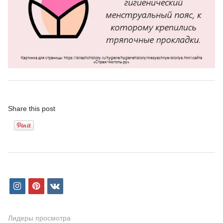
Share this post
i
p
v
n
i
k
s
n
Лидеры просмотра