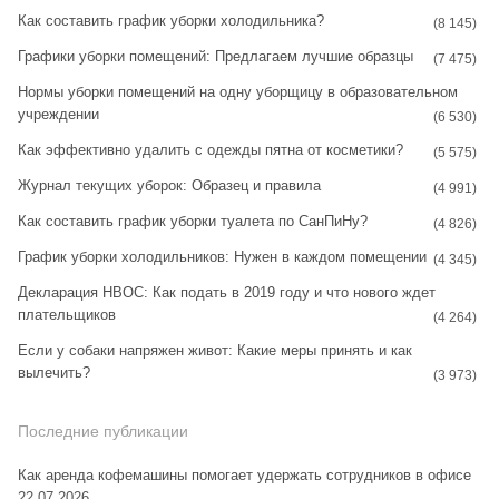
Как составить график уборки холодильника?
g
r
(8 145)
Графики уборки помещений: Предлагаем лучшие образцы
r
e
(7 475)
Нормы уборки помещений на одну уборщицу в образовательном
a
s
учреждении
(6 530)
m
t
Как эффективно удалить с одежды пятна от косметики?
(5 575)
Журнал текущих уборок: Образец и правила
(4 991)
Как составить график уборки туалета по СанПиНу?
(4 826)
График уборки холодильников: Нужен в каждом помещении
(4 345)
Декларация НВОС: Как подать в 2019 году и что нового ждет
плательщиков
(4 264)
Если у собаки напряжен живот: Какие меры принять и как
вылечить?
(3 973)
Последние публикации
Как аренда кофемашины помогает удержать сотрудников в офисе
22.07.2026