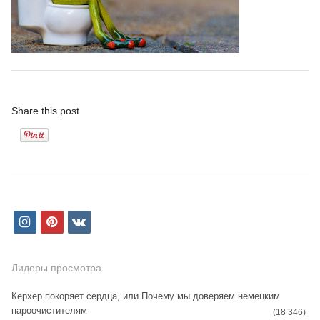
Share this post
i
p
v
n
i
k
s
n
Лидеры просмотра
t
t
Керхер покоряет сердца, или Почему мы доверяем немецким
пароочистителям
a
e
(18 346)