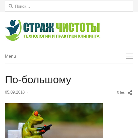
Найти:
Menu
Menu
По-большому
Sh
05.09.2018
Author
0
thi
pos