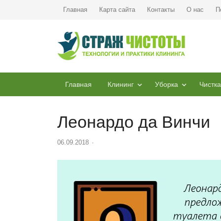
Главная
Карта сайта
Контакты
О нас
П
Главная
Клининг
Уборка
Чистка
Леонардо да Винчи
06.09.2018
Author