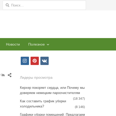
Найти:
Новости
Полезное
i
p
v
n
i
k
Share
0
s
n
Лидеры просмотра
this
t
t
post
Керхер покоряет сердца, или Почему мы
доверяем немецким пароочистителям
a
e
(18 347)
Как составить график уборки
g
r
холодильника?
(8 146)
r
e
Графики уборки помещений: Предлагаем