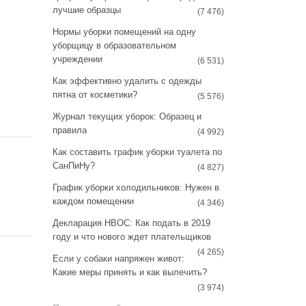
a
s
лучшие образцы
(7 476)
m
t
Нормы уборки помещений на одну
уборщицу в образовательном
учреждении
(6 531)
Как эффективно удалить с одежды
пятна от косметики?
(5 576)
Журнал текущих уборок: Образец и
правила
(4 992)
Как составить график уборки туалета по
СанПиНу?
(4 827)
График уборки холодильников: Нужен в
каждом помещении
(4 346)
Декларация НВОС: Как подать в 2019
году и что нового ждет плательщиков
(4 265)
Если у собаки напряжен живот:
Какие меры принять и как вылечить?
(3 974)