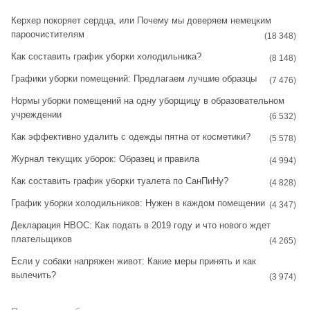
t
t
Керхер покоряет сердца, или Почему мы доверяем немецким
пароочистителям
a
e
(18 348)
Как составить график уборки холодильника?
g
r
(8 148)
Графики уборки помещений: Предлагаем лучшие образцы
r
e
(7 476)
Нормы уборки помещений на одну уборщицу в образовательном
a
s
учреждении
(6 532)
m
t
Как эффективно удалить с одежды пятна от косметики?
(5 578)
Журнал текущих уборок: Образец и правила
(4 994)
Как составить график уборки туалета по СанПиНу?
(4 828)
График уборки холодильников: Нужен в каждом помещении
(4 347)
Декларация НВОС: Как подать в 2019 году и что нового ждет
плательщиков
(4 265)
Если у собаки напряжен живот: Какие меры принять и как
вылечить?
(3 974)