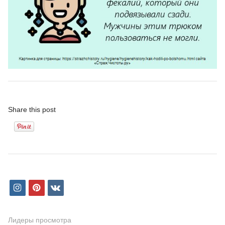
Share this post
i
p
v
n
i
k
s
n
Лидеры просмотра