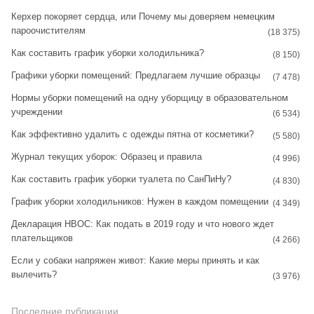
t
t
Керхер покоряет сердца, или Почему мы доверяем немецким
пароочистителям
a
e
(18 375)
Как составить график уборки холодильника?
g
r
(8 150)
Графики уборки помещений: Предлагаем лучшие образцы
r
e
(7 478)
Нормы уборки помещений на одну уборщицу в образовательном
a
s
учреждении
(6 534)
m
t
Как эффективно удалить с одежды пятна от косметики?
(5 580)
Журнал текущих уборок: Образец и правила
(4 996)
Как составить график уборки туалета по СанПиНу?
(4 830)
График уборки холодильников: Нужен в каждом помещении
(4 349)
Декларация НВОС: Как подать в 2019 году и что нового ждет
плательщиков
(4 266)
Если у собаки напряжен живот: Какие меры принять и как
вылечить?
(3 976)
Последние публикации