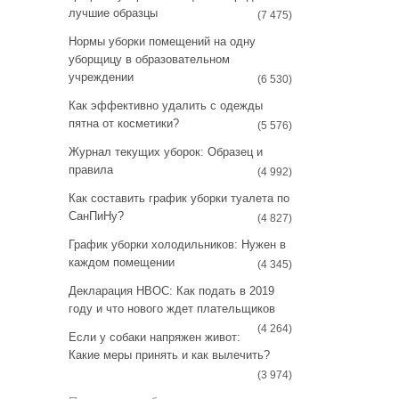
a
s
лучшие образцы
(7 475)
m
t
Нормы уборки помещений на одну
уборщицу в образовательном
учреждении
(6 530)
Как эффективно удалить с одежды
пятна от косметики?
(5 576)
Журнал текущих уборок: Образец и
правила
(4 992)
Как составить график уборки туалета по
СанПиНу?
(4 827)
График уборки холодильников: Нужен в
каждом помещении
(4 345)
Декларация НВОС: Как подать в 2019
году и что нового ждет плательщиков
(4 264)
Если у собаки напряжен живот:
Какие меры принять и как вылечить?
(3 974)