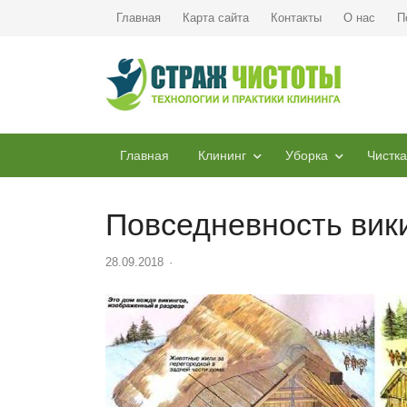
Главная
Карта сайта
Контакты
О нас
П
Главная
Клининг
Уборка
Чистка
Повседневность вик
28.09.2018
Author