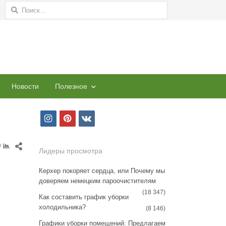
Найти:
Новости
Полезное
i
p
v
n
i
k
Share
0
s
n
Лидеры просмотра
this
t
t
post
Керхер покоряет сердца, или Почему мы
доверяем немецким пароочистителям
a
e
(18 347)
Как составить график уборки
g
r
холодильника?
(8 146)
r
e
Графики уборки помещений: Предлагаем