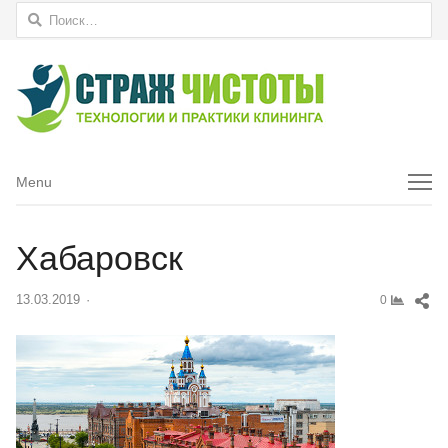
Найти:
Menu
Menu
Хабаровск
Sh
13.03.2019
Author
0
thi
pos