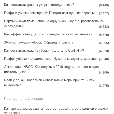
Как составить график уборки холодильника?
g
r
(8 149)
Графики уборки помещений: Предлагаем лучшие образцы
r
e
(7 477)
Нормы уборки помещений на одну уборщицу в образовательном
a
s
учреждении
(6 533)
m
t
Как эффективно удалить с одежды пятна от косметики?
(5 578)
Журнал текущих уборок: Образец и правила
(4 995)
Как составить график уборки туалета по СанПиНу?
(4 828)
График уборки холодильников: Нужен в каждом помещении
(4 348)
Декларация НВОС: Как подать в 2019 году и что нового ждет
плательщиков
(4 266)
Если у собаки напряжен живот: Какие меры принять и как
вылечить?
(3 975)
Последние публикации
Как аренда кофемашины помогает удержать сотрудников в офисе
22.07.2026