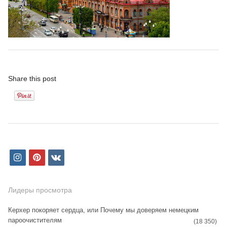
Share this post
i
p
v
n
i
k
s
n
Лидеры просмотра
t
t
Керхер покоряет сердца, или Почему мы доверяем немецким
пароочистителям
a
e
(18 350)