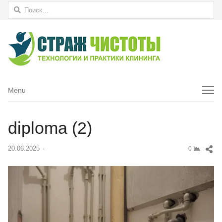
Найти:
Menu
Menu
diploma (2)
Sh
20.06.2025
Author
0
thi
pos