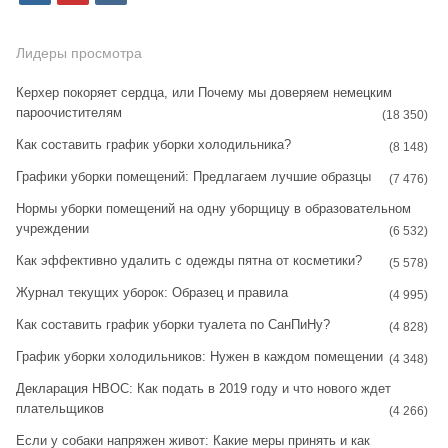
n
i
k
s
n
Лидеры просмотра
t
t
Керхер покоряет сердца, или Почему мы доверяем немецким
пароочистителям
a
e
(18 350)
Как составить график уборки холодильника?
g
r
(8 148)
Графики уборки помещений: Предлагаем лучшие образцы
r
e
(7 476)
Нормы уборки помещений на одну уборщицу в образовательном
a
s
учреждении
(6 532)
m
t
Как эффективно удалить с одежды пятна от косметики?
(5 578)
Журнал текущих уборок: Образец и правила
(4 995)
Как составить график уборки туалета по СанПиНу?
(4 828)
График уборки холодильников: Нужен в каждом помещении
(4 348)
Декларация НВОС: Как подать в 2019 году и что нового ждет
плательщиков
(4 266)
Если у собаки напряжен живот: Какие меры принять и как