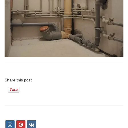
Share this post
i
p
v