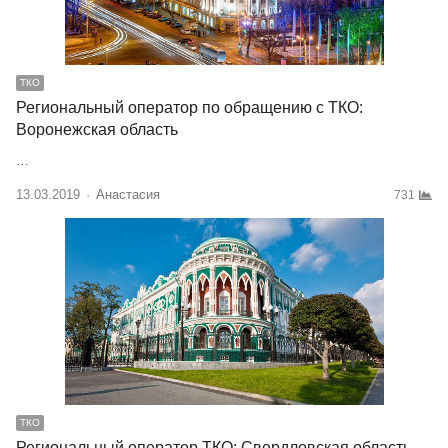
ТКО
Региональный оператор по обращению с ТКО:
Воронежская область
…
13.03.2019
Author
Анастасия
731
ТКО
Региональный оператор ТКО: Свердловская область