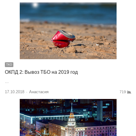
ТКО
ОКПД 2: Вывоз ТБО на 2019 год
…
17.10.2018
Author
Анастасия
719