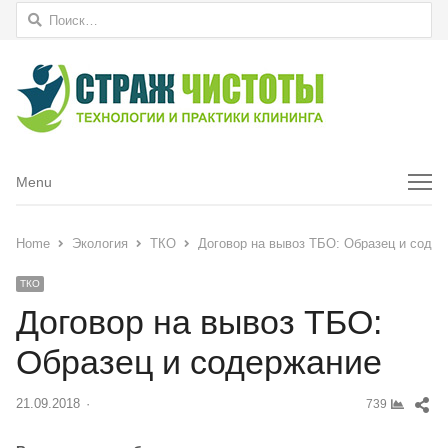
Найти:
Menu
Menu
Home
Экология
ТКО
Договор на вывоз ТБО: Образец и соде
ТКО
Договор на вывоз ТБО:
Образец и содержание
Sh
21.09.2018
Author
739
thi
pos