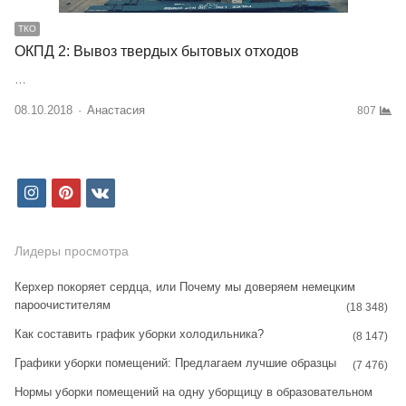
ТКО
ОКПД 2: Вывоз твердых бытовых отходов
…
08.10.2018
Author
Анастасия
807
i
p
v
n
i
k
s
n
Лидеры просмотра
t
t
Керхер покоряет сердца, или Почему мы доверяем немецким
пароочистителям
a
e
(18 348)
Как составить график уборки холодильника?
g
r
(8 147)
Графики уборки помещений: Предлагаем лучшие образцы
r
e
(7 476)
Нормы уборки помещений на одну уборщицу в образовательном
a
s