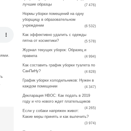
a
s
лучшие образцы
(7 476)
m
t
Нормы уборки помещений на одну
уборщицу в образовательном
учреждении
(6 532)
Как эффективно удалить с одежды
пятна от косметики?
(5 578)
Журнал текущих уборок: Образец и
иями.
правила
(4 994)
Как составить график уборки туалета по
СанПиНу?
(4 828)
ть
График уборки холодильников: Нужен в
.
каждом помещении
(4 347)
Декларация НВОС: Как подать в 2019
году и что нового ждет плательщиков
(4 265)
Если у собаки напряжен живот:
Какие меры принять и как вылечить?
(3 974)