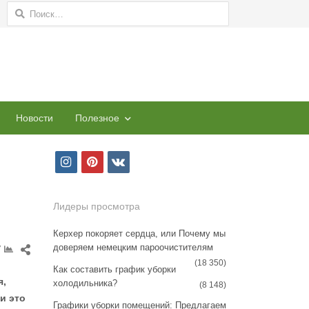
Найти:
Новости
Полезное
i
p
v
n
i
k
s
n
Лидеры просмотра
t
t
Керхер покоряет сердца, или Почему мы
доверяем немецким пароочистителям
a
e
Share
7
this
(18 350)
Как составить график уборки
g
r
post
я,
холодильника?
(8 148)
r
e
и это
Графики уборки помещений: Предлагаем