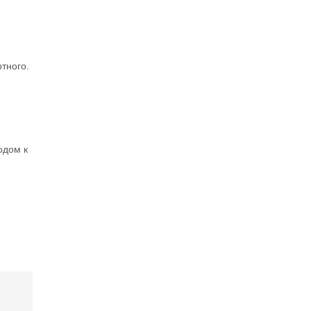
тного.
одом к