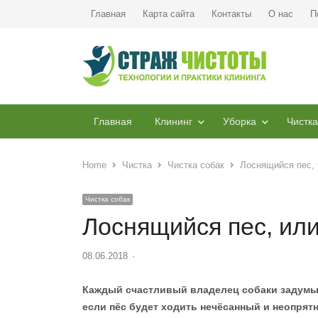
Главная
Карта сайта
Контакты
О нас
П
Главная
Клининг
Уборка
Чистка
Home
Чистка
Чистка собак
Лоснящийся пес, 
Чистка собак
Лоснящийся пес, ил
08.06.2018
Author
Каждый счастливый владелец собаки задумыв
если пёс будет ходить нечёсанный и неопрятн