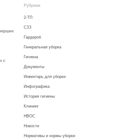
Рубрики
2-ТП
CЗЗ
мерших
Гардероб
Генеральная уборка
Гигиена
и с
Документы
Инвентарь для уборки
Инфографика
История гигиены
Клининг
НВОС
Новости
Нормативы и нормы уборки