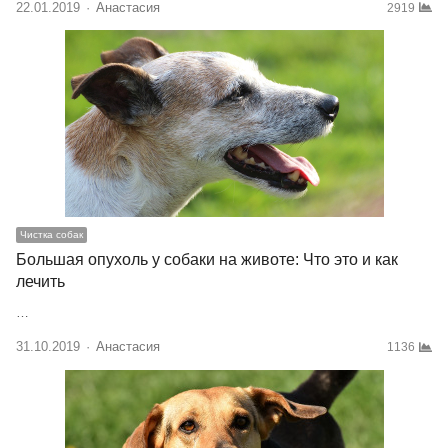
22.01.2019
Author
Анастасия
2919
Чистка собак
Большая опухоль у собаки на животе: Что это и как
лечить
…
31.10.2019
Author
Анастасия
1136