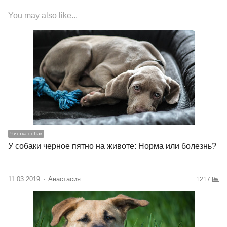
You may also like...
Чистка собак
У собаки черное пятно на животе: Норма или болезнь?
…
11.03.2019
Author
Анастасия
1217