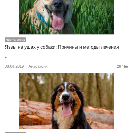
Чистка собак
Язвы на ушах у собаки: Причины и методы лечения
…
08.04.2019
Author
Анастасия
297