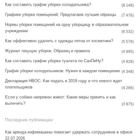
Как составить график уборки холодильника?
g
r
(8 148)
Графики уборки помещений: Предлагаем лучшие образцы
r
e
(7 476)
Нормы уборки помещений на одну уборщицу в образовательном
a
s
учреждении
(6 532)
m
t
Как эффективно удалить с одежды пятна от косметики?
(5 578)
Журнал текущих уборок: Образец и правила
(4 995)
Как составить график уборки туалета по СанПиНу?
(4 828)
График уборки холодильников: Нужен в каждом помещении
(4 348)
Декларация НВОС: Как подать в 2019 году и что нового ждет
плательщиков
(4 266)
Если у собаки напряжен живот: Какие меры принять и как
вылечить?
(3 975)
Последние публикации
Как аренда кофемашины помогает удержать сотрудников в офисе
22.07.2026