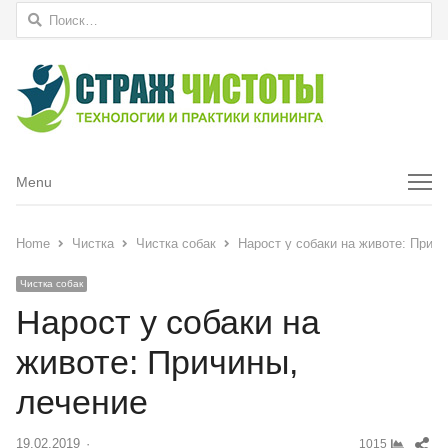
Найти:
Menu
Menu
Home
Чистка
Чистка собак
Нарост у собаки на животе: Прич
Чистка собак
Нарост у собаки на
животе: Причины,
лечение
Sh
19.02.2019
Author
1015