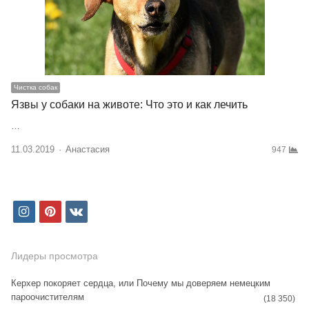
Чистка собак
Язвы у собаки на животе: Что это и как лечить
…
11.03.2019
Author
Анастасия
947
i
p
v
n
i
k
s
n
Лидеры просмотра
t
t
Керхер покоряет сердца, или Почему мы доверяем немецким
пароочистителям
a
e
(18 350)