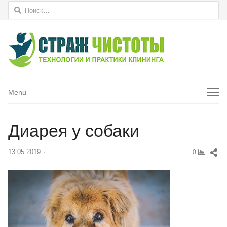
Найти:
Menu
Menu
Диарея у собаки
Sh
13.05.2019
Author
0
thi
pos