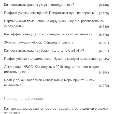
Как составить график уборки холодильника?
g
r
(8 146)
Графики уборки помещений: Предлагаем лучшие образцы
r
e
(7 475)
Нормы уборки помещений на одну уборщицу в образовательном
a
s
учреждении
(6 530)
m
t
Как эффективно удалить с одежды пятна от косметики?
(5 576)
Журнал текущих уборок: Образец и правила
(4 991)
Как составить график уборки туалета по СанПиНу?
(4 827)
График уборки холодильников: Нужен в каждом помещении
(4 345)
Декларация НВОС: Как подать в 2019 году и что нового ждет
плательщиков
(4 264)
Если у собаки напряжен живот: Какие меры принять и как
вылечить?
(3 973)
Последние публикации
Как аренда кофемашины помогает удержать сотрудников в офисе
22.07.2026