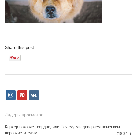
Share this post
i
p
v
n
i
k
s
n
Лидеры просмотра
t
t
Керхер покоряет сердца, или Почему мы доверяем немецким
пароочистителям
a
e
(18 346)