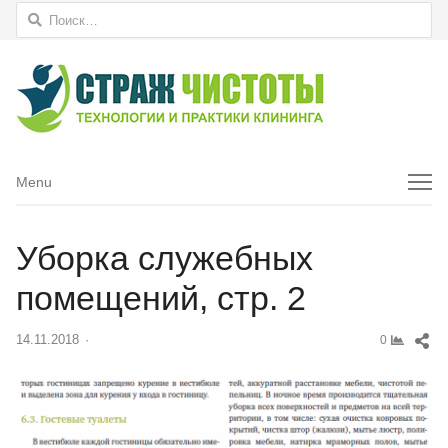
Найти:
Menu
Menu
Уборка служебных
помещений, стр. 2
Sh
14.11.2018
Author
0
thi
pos