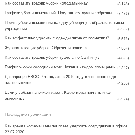
Как составить график уборки холодильника?
g
r
(8 148)
Графики уборки помещений: Предлагаем лучшие образцы
r
e
(7 476)
Нормы уборки помещений на одну уборщицу в образовательном
a
s
учреждении
(6 532)
m
t
Как эффективно удалить с одежды пятна от косметики?
(5 578)
Журнал текущих уборок: Образец и правила
(4 994)
Как составить график уборки туалета по СанПиНу?
(4 828)
График уборки холодильников: Нужен в каждом помещении
(4 347)
Декларация НВОС: Как подать в 2019 году и что нового ждет
плательщиков
(4 265)
Если у собаки напряжен живот: Какие меры принять и как
вылечить?
(3 974)
Последние публикации
Как аренда кофемашины помогает удержать сотрудников в офисе
22.07.2026