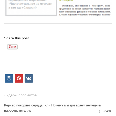
Share this post
i
p
v
n
i
k
s
n
Лидеры просмотра
t
t
Керхер покоряет сердца, или Почему мы доверяем немецким
пароочистителям
a
e
(18 349)