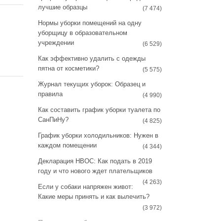
a
s
лучшие образцы
(7 474)
m
t
Нормы уборки помещений на одну
уборщицу в образовательном
учреждении
(6 529)
Как эффективно удалить с одежды
пятна от косметики?
(5 575)
Журнал текущих уборок: Образец и
правила
(4 990)
Как составить график уборки туалета по
СанПиНу?
(4 825)
График уборки холодильников: Нужен в
каждом помещении
(4 344)
Декларация НВОС: Как подать в 2019
году и что нового ждет плательщиков
(4 263)
Если у собаки напряжен живот:
Какие меры принять и как вылечить?
(3 972)