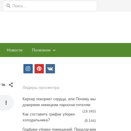
Найти:
Новости
Полезное
i
p
v
n
i
k
Share
0
s
n
Лидеры просмотра
this
t
t
post
Керхер покоряет сердца, или Почему мы
доверяем немецким пароочистителям
a
e
(18 345)
Как составить график уборки
g
r
холодильника?
(8 144)
r
e
Графики уборки помещений: Предлагаем