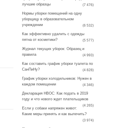
a
s
лучшие образцы
(7 476)
m
t
Нормы уборки помещений на одну
уборщицу в образовательном
учреждении
(6 532)
Как эффективно удалить с одежды
пятна от косметики?
(5 577)
Журнал текущих уборок: Образец и
правила
(4 993)
Как составить график уборки туалета по
СанПиНу?
(4 828)
График уборки холодильников: Нужен в
каждом помещении
(4 346)
Декларация НВОС: Как подать в 2019
году и что нового ждет плательщиков
(4 265)
Если у собаки напряжен живот:
Какие меры принять и как вылечить?
(3 974)