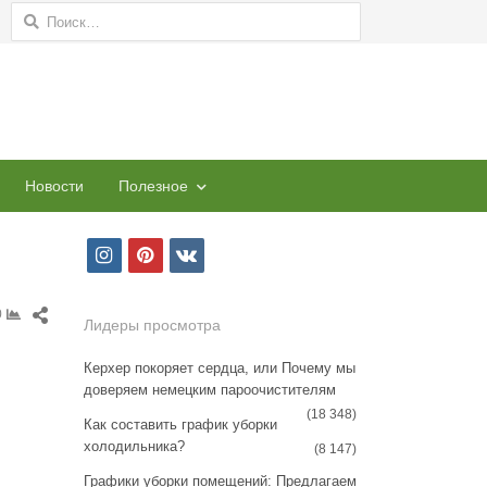
Найти:
Новости
Полезное
i
p
v
n
i
k
Share
0
s
n
Лидеры просмотра
this
t
t
post
Керхер покоряет сердца, или Почему мы
доверяем немецким пароочистителям
a
e
(18 348)
Как составить график уборки
g
r
холодильника?
(8 147)
r
e
Графики уборки помещений: Предлагаем