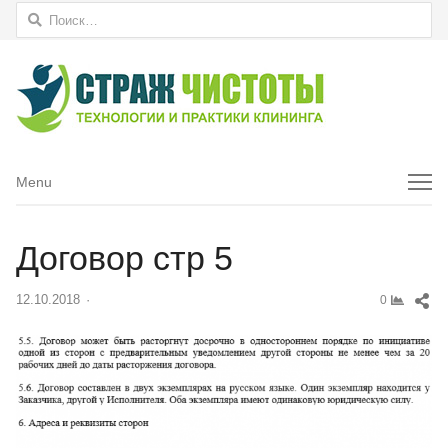
Найти:
Menu
Menu
Договор стр 5
Sh
12.10.2018
Author
0
thi
pos