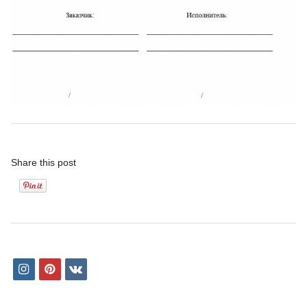
Share this post
i
p
v
n
i
k