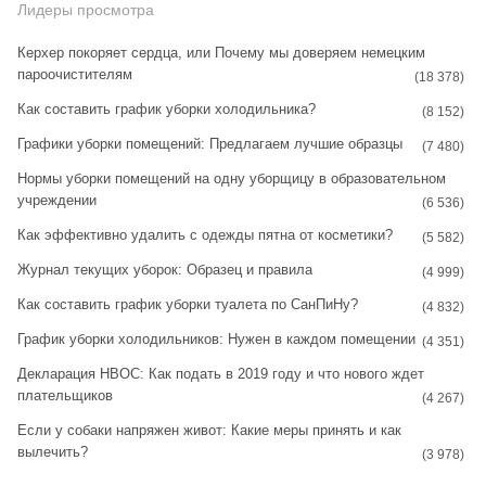
s
n
Лидеры просмотра
t
t
Керхер покоряет сердца, или Почему мы доверяем немецким
пароочистителям
a
e
(18 378)
Как составить график уборки холодильника?
g
r
(8 152)
Графики уборки помещений: Предлагаем лучшие образцы
r
e
(7 480)
Нормы уборки помещений на одну уборщицу в образовательном
a
s
учреждении
(6 536)
m
t
Как эффективно удалить с одежды пятна от косметики?
(5 582)
Журнал текущих уборок: Образец и правила
(4 999)
Как составить график уборки туалета по СанПиНу?
(4 832)
График уборки холодильников: Нужен в каждом помещении
(4 351)
Декларация НВОС: Как подать в 2019 году и что нового ждет
плательщиков
(4 267)
Если у собаки напряжен живот: Какие меры принять и как
вылечить?
(3 978)