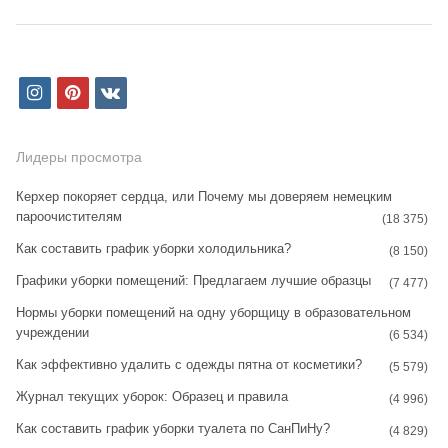
i
p
v
n
i
k
s
n
Лидеры просмотра
t
t
Керхер покоряет сердца, или Почему мы доверяем немецким
пароочистителям
a
e
(18 375)
Как составить график уборки холодильника?
g
r
(8 150)
Графики уборки помещений: Предлагаем лучшие образцы
r
e
(7 477)
Нормы уборки помещений на одну уборщицу в образовательном
a
s
учреждении
(6 534)
m
t
Как эффективно удалить с одежды пятна от косметики?
(5 579)
Журнал текущих уборок: Образец и правила
(4 996)
Как составить график уборки туалета по СанПиНу?
(4 829)