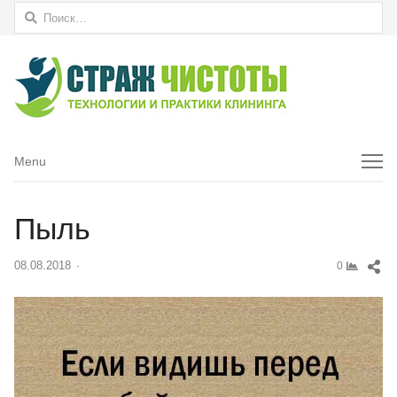
Найти:
Menu
Menu
Пыль
Sh
08.08.2018
Author
0
thi
pos