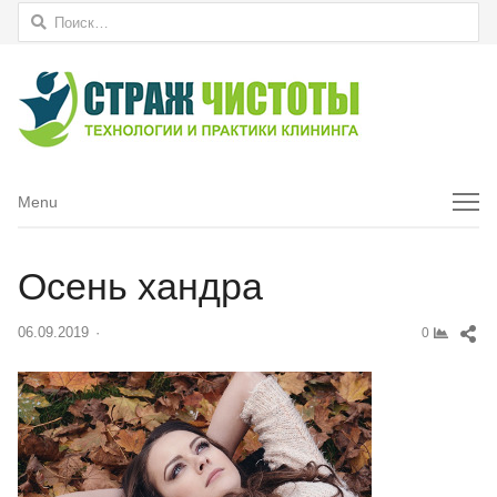
Найти:
Menu
Menu
Осень хандра
Sh
06.09.2019
Author
0
thi
pos