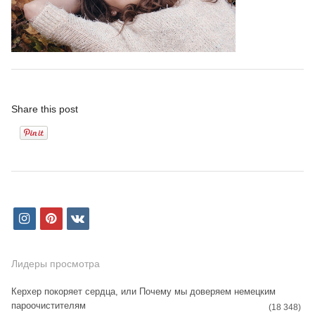
Share this post
i
p
v
n
i
k
s
n
Лидеры просмотра
t
t
Керхер покоряет сердца, или Почему мы доверяем немецким
пароочистителям
a
e
(18 348)