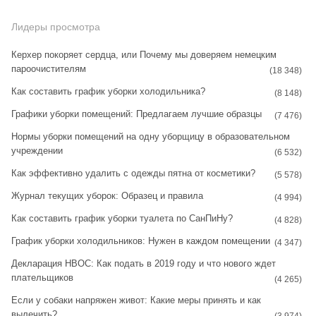
n
i
k
s
n
Лидеры просмотра
t
t
Керхер покоряет сердца, или Почему мы доверяем немецким
пароочистителям
a
e
(18 348)
Как составить график уборки холодильника?
g
r
(8 148)
Графики уборки помещений: Предлагаем лучшие образцы
r
e
(7 476)
Нормы уборки помещений на одну уборщицу в образовательном
a
s
учреждении
(6 532)
m
t
Как эффективно удалить с одежды пятна от косметики?
(5 578)
Журнал текущих уборок: Образец и правила
(4 994)
Как составить график уборки туалета по СанПиНу?
(4 828)
График уборки холодильников: Нужен в каждом помещении
(4 347)
Декларация НВОС: Как подать в 2019 году и что нового ждет
плательщиков
(4 265)
Если у собаки напряжен живот: Какие меры принять и как
вылечить?