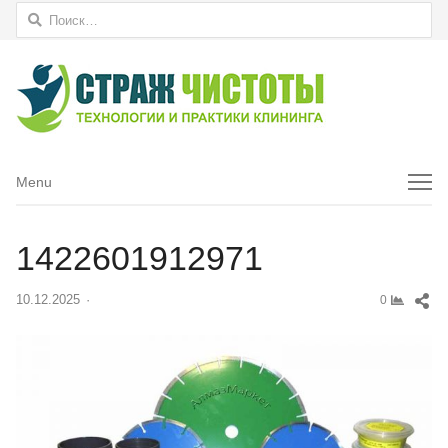
Найти:
Menu
Menu
1422601912971
Sh
10.12.2025
Author
0
thi
pos