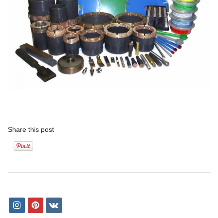
Share this post
i
p
v