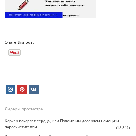
Share this post
i
p
v
n
i
k
s
n
Лидеры просмотра
t
t
Керхер покоряет сердца, или Почему мы доверяем немецким
пароочистителям
a
e
(18 346)