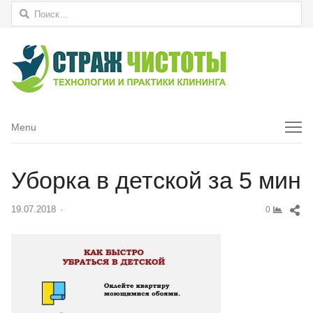
Найти:
Menu
Menu
Уборка в детской за 5 мин
Sh
19.07.2018
Author
0
thi
pos