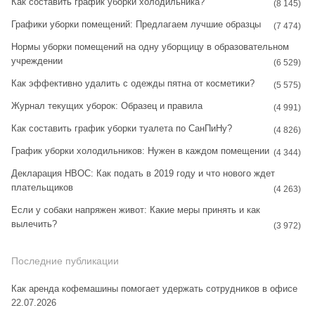
Как составить график уборки холодильника?
g
r
(8 145)
Графики уборки помещений: Предлагаем лучшие образцы
r
e
(7 474)
Нормы уборки помещений на одну уборщицу в образовательном
a
s
учреждении
(6 529)
m
t
Как эффективно удалить с одежды пятна от косметики?
(5 575)
Журнал текущих уборок: Образец и правила
(4 991)
Как составить график уборки туалета по СанПиНу?
(4 826)
График уборки холодильников: Нужен в каждом помещении
(4 344)
Декларация НВОС: Как подать в 2019 году и что нового ждет
плательщиков
(4 263)
Если у собаки напряжен живот: Какие меры принять и как
вылечить?
(3 972)
Последние публикации
Как аренда кофемашины помогает удержать сотрудников в офисе
22.07.2026