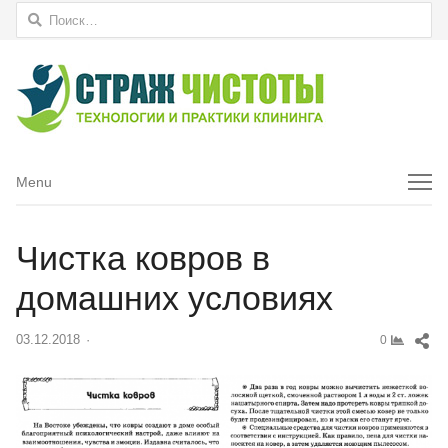
Найти:
Menu
Menu
Чистка ковров в
домашних условиях
Sh
03.12.2018
Author
0
thi
pos