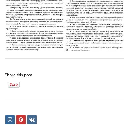
Share this post
i
p
v
n
i
k