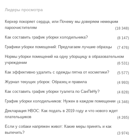
s
n
Лидеры просмотра
t
t
Керхер покоряет сердца, или Почему мы доверяем немецким
пароочистителям
a
e
(18 348)
Как составить график уборки холодильника?
g
r
(8 147)
Графики уборки помещений: Предлагаем лучшие образцы
r
e
(7 476)
Нормы уборки помещений на одну уборщицу в образовательном
a
s
учреждении
(6 531)
m
t
Как эффективно удалить с одежды пятна от косметики?
(5 577)
Журнал текущих уборок: Образец и правила
(4 993)
Как составить график уборки туалета по СанПиНу?
(4 828)
График уборки холодильников: Нужен в каждом помещении
(4 346)
Декларация НВОС: Как подать в 2019 году и что нового ждет
плательщиков
(4 265)
Если у собаки напряжен живот: Какие меры принять и как
вылечить?
(3 974)