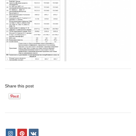
Share this post
i
p
v