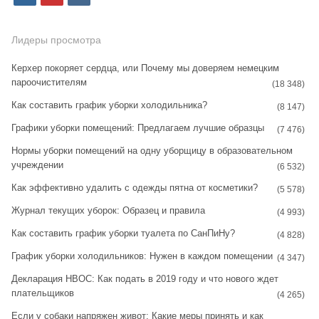
n
i
k
s
n
Лидеры просмотра
t
t
Керхер покоряет сердца, или Почему мы доверяем немецким
пароочистителям
a
e
(18 348)
Как составить график уборки холодильника?
g
r
(8 147)
Графики уборки помещений: Предлагаем лучшие образцы
r
e
(7 476)
Нормы уборки помещений на одну уборщицу в образовательном
a
s
учреждении
(6 532)
m
t
Как эффективно удалить с одежды пятна от косметики?
(5 578)
Журнал текущих уборок: Образец и правила
(4 993)
Как составить график уборки туалета по СанПиНу?
(4 828)
График уборки холодильников: Нужен в каждом помещении
(4 347)
Декларация НВОС: Как подать в 2019 году и что нового ждет
плательщиков
(4 265)
Если у собаки напряжен живот: Какие меры принять и как