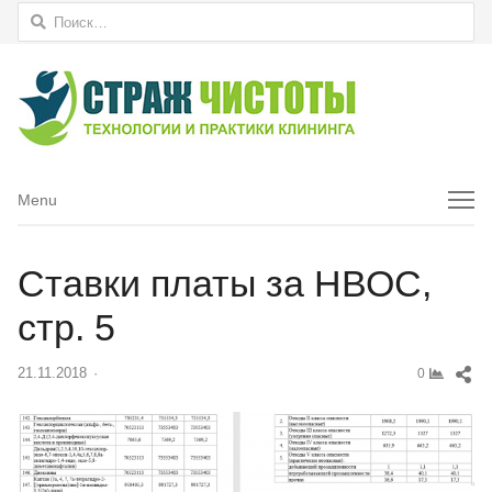
Найти:
Menu
Menu
Ставки платы за НВОС,
стр. 5
Sh
21.11.2018
Author
0
thi
pos