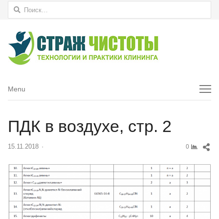
Найти:
Menu
Menu
ПДК в воздухе, стр. 2
Sh
15.11.2018
Author
0
thi
pos