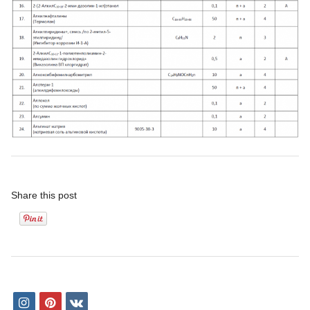
Share this post
i
p
v