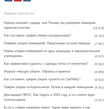
n
i
k
s
n
Лидеры просмотра
t
t
Керхер покоряет сердца, или Почему мы доверяем немецким
пароочистителям
a
e
(18 379)
Как составить график уборки холодильника?
g
r
(8 153)
Графики уборки помещений: Предлагаем лучшие образцы
r
e
(7 481)
Нормы уборки помещений на одну уборщицу в образовательном
a
s
учреждении
(6 537)
m
t
Как эффективно удалить с одежды пятна от косметики?
(5 582)
Журнал текущих уборок: Образец и правила
(4 999)
Как составить график уборки туалета по СанПиНу?
(4 832)
График уборки холодильников: Нужен в каждом помещении
(4 351)
Декларация НВОС: Как подать в 2019 году и что нового ждет
плательщиков
(4 267)
Если у собаки напряжен живот: Какие меры принять и как