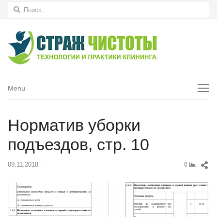
Найти:
Menu
Menu
Норматив уборки
подъездов, стр. 10
Sh
09.11.2018
Author
0
thi
pos