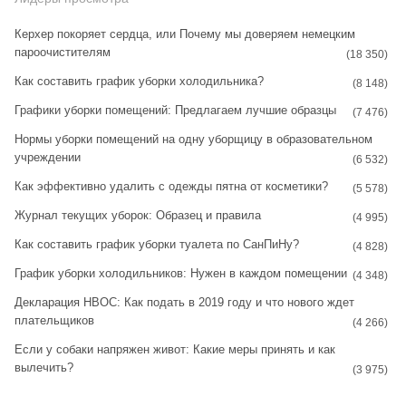
t
t
Керхер покоряет сердца, или Почему мы доверяем немецким
пароочистителям
a
e
(18 350)
Как составить график уборки холодильника?
g
r
(8 148)
Графики уборки помещений: Предлагаем лучшие образцы
r
e
(7 476)
Нормы уборки помещений на одну уборщицу в образовательном
a
s
учреждении
(6 532)
m
t
Как эффективно удалить с одежды пятна от косметики?
(5 578)
Журнал текущих уборок: Образец и правила
(4 995)
Как составить график уборки туалета по СанПиНу?
(4 828)
График уборки холодильников: Нужен в каждом помещении
(4 348)
Декларация НВОС: Как подать в 2019 году и что нового ждет
плательщиков
(4 266)
Если у собаки напряжен живот: Какие меры принять и как
вылечить?
(3 975)