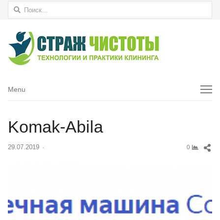
Найти:
Menu
Menu
Komak-Abila
Sh
29.07.2019
Author
0
thi
pos