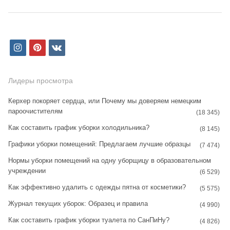
i
p
v
n
i
k
s
n
Лидеры просмотра
t
t
Керхер покоряет сердца, или Почему мы доверяем немецким
пароочистителям
a
e
(18 345)
Как составить график уборки холодильника?
g
r
(8 145)
Графики уборки помещений: Предлагаем лучшие образцы
r
e
(7 474)
Нормы уборки помещений на одну уборщицу в образовательном
a
s
учреждении
(6 529)
m
t
Как эффективно удалить с одежды пятна от косметики?
(5 575)
Журнал текущих уборок: Образец и правила
(4 990)
Как составить график уборки туалета по СанПиНу?
(4 826)