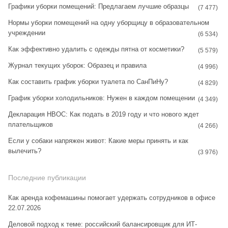
Графики уборки помещений: Предлагаем лучшие образцы
r
e
(7 477)
Нормы уборки помещений на одну уборщицу в образовательном
a
s
учреждении
(6 534)
m
t
Как эффективно удалить с одежды пятна от косметики?
(5 579)
Журнал текущих уборок: Образец и правила
(4 996)
Как составить график уборки туалета по СанПиНу?
(4 829)
График уборки холодильников: Нужен в каждом помещении
(4 349)
Декларация НВОС: Как подать в 2019 году и что нового ждет
плательщиков
(4 266)
Если у собаки напряжен живот: Какие меры принять и как
вылечить?
(3 976)
Последние публикации
Как аренда кофемашины помогает удержать сотрудников в офисе
22.07.2026
Деловой подход к теме: российский балансировщик для ИТ-