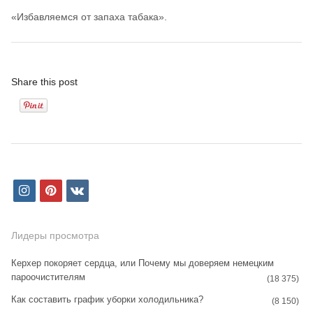
«Избавляемся от запаха табака».
Share this post
i
p
v
n
i
k
s
n
Лидеры просмотра
t
t
Керхер покоряет сердца, или Почему мы доверяем немецким
пароочистителям
a
e
(18 375)
Как составить график уборки холодильника?
g
r
(8 150)