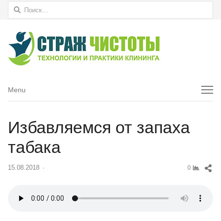
Найти:
Menu
Menu
Избавляемся от запаха
табака
Sh
15.08.2018
Author
0
thi
pos