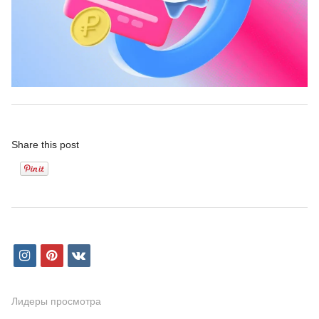
Share this post
i
p
v
n
i
k
s
n
Лидеры просмотра