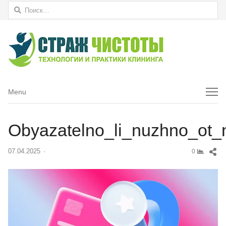
Найти:
Menu
Menu
Obyazatelno_li_nuzhno_ot
Sh
07.04.2025
Author
0
thi
pos