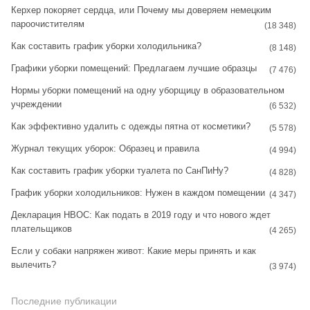
t
t
Керхер покоряет сердца, или Почему мы доверяем немецким
пароочистителям
a
e
(18 348)
Как составить график уборки холодильника?
g
r
(8 148)
Графики уборки помещений: Предлагаем лучшие образцы
r
e
(7 476)
Нормы уборки помещений на одну уборщицу в образовательном
a
s
учреждении
(6 532)
m
t
Как эффективно удалить с одежды пятна от косметики?
(5 578)
Журнал текущих уборок: Образец и правила
(4 994)
Как составить график уборки туалета по СанПиНу?
(4 828)
График уборки холодильников: Нужен в каждом помещении
(4 347)
Декларация НВОС: Как подать в 2019 году и что нового ждет
плательщиков
(4 265)
Если у собаки напряжен живот: Какие меры принять и как
вылечить?
(3 974)
Последние публикации